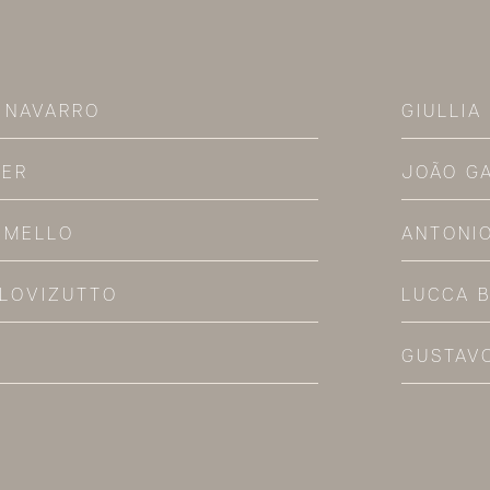
 NAVARRO
GIULLIA
LER
JOÃO G
 MELLO
ANTONI
 LOVIZUTTO
LUCCA 
GUSTAV