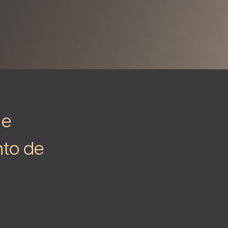
 e
to de