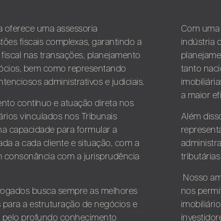
ia oferece uma assessoria
Com uma e
tões fiscais complexas, garantindo a
indústria
 fiscal nas transações, planejamento
planejamen
gócios, bem como representando
tanto nac
tenciosos administrativos e judiciais.
imobiliári
a maior ef
to contínuo e atuação direta nos
tários vinculados nos Tribunais
Além disso
na capacidade para formular a
represent
da a cada cliente e situação, com a
administra
m consonância com a jurisprudência
tributária
Nosso am
vogados busca sempre as melhores
nos permi
s para a estruturação de negócios e
imobiliári
e pelo profundo conhecimento
investidor