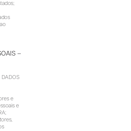
stados;
dados
 ao
OAIS –
DE DADOS
ores e
ssoais e
RA;
tores,
os