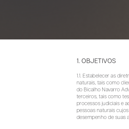
1. OBJETIVOS
1.1. Estabelecer as dir
naturais, tais como cli
do Bicalho Navarro Ad
terceiros, tais como t
processos judiciais e 
pessoas naturais cujo
desempenho de suas a