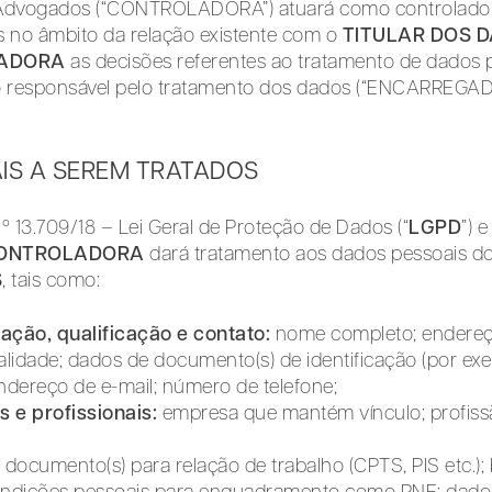
ro Advogados (“CONTROLADORA”) atuará como controlado
s no âmbito da relação existente com o
TITULAR DOS 
ADORA
as decisões referentes ao tratamento de dados 
 do responsável pelo tratamento dos dados (“ENCARREGAD
AIS A SEREM TRATADOS
nº 13.709/18 – Lei Geral de Proteção de Dados (“
LGPD
”) e
ONTROLADORA
dará tratamento aos dados pessoais d
S
, tais como:
ação, qualificação e contato:
nome completo; endereç
lidade; dados de documento(s) de identificação (por exe
endereço de e-mail; número de telefone;
e profissionais:
empresa que mantém vínculo; profissã
:
documento(s) para relação de trabalho (CPTS, PIS etc.); 