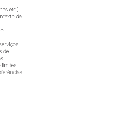
cas etc.)
ontexto de
 o
serviços
s de
as
 limites
sferências