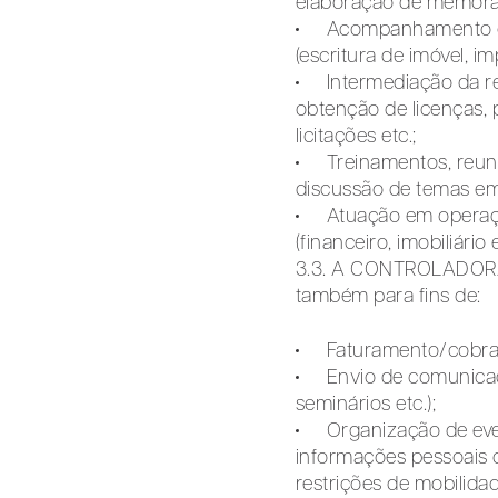
elaboração de memorand
Acompanhamento ou 
(escritura de imóvel, im
Intermediação da r
obtenção de licenças, 
licitações etc.;
Treinamentos, reuni
discussão de temas em
Atuação em operaçõ
(financeiro, imobiliário e
3.3. A CONTROLADORA 
também para fins de:
Faturamento/cobra
Envio de comunicaçõe
seminários etc.);
Organização de eve
informações pessoais 
restrições de mobilidad