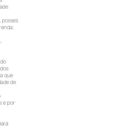
s
dade
, posses
renda;
,
 do
 dos
sa que
dade de
o
s e por
dará