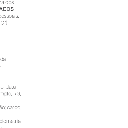
ra dos
DADOS
.
pessoais,
O”).
 da
o
o; data
mplo, RG,
o; cargo;
biometria;