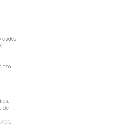
vidades
es
cioso
itos,
o de
ltas,