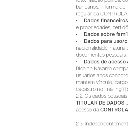
foto; filiação polític
bancários; informe de
regular da CONTROL
Dados financeiros
e propriedades, certid
Dados sobre famíl
Dados para uso/co
nacionalidade, naturalid
documentos pessoais, i
Dados de acesso 
Bicalho Navarro compa
usuários após concord
mantem vínculo, cargo 
cadastro no ‘mailing’) 
2.2. Os dados pessoais
TITULAR DE DADOS
o
acesso da
CONTROL
2.3. Independentement