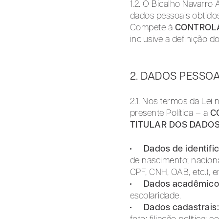
1.2. O Bicalho Navar
dados pessoais obtido
Compete à
CONTROL
inclusive a definição
2. DADOS PESSO
2.1. Nos termos da Lei 
presente Política – a
C
TITULAR DOS DADO
Dados de identific
de nascimento; naciona
CPF, CNH, OAB, etc.), 
Dados acadêmicos 
escolaridade.
Dados cadastrais