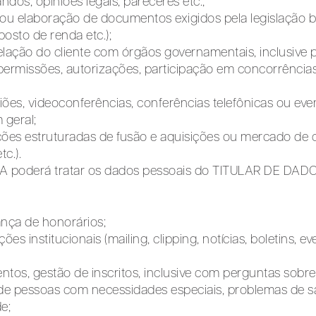
os, opiniões legais, pareceres etc.;
elaboração de documentos exigidos pela legislação br
posto de renda etc.);
elação do cliente com órgãos governamentais, inclusive 
permissões, autorizações, participação em concorrências
ões, videoconferências, conferências telefônicas ou eve
 geral;
es estruturadas de fusão e aquisições ou mercado de c
tc.).
poderá tratar os dados pessoais do TITULAR DE DAD
nça de honorários;
s institucionais (mailing, clipping, notícias, boletins, ev
ntos, gestão de inscritos, inclusive com perguntas sobre
de pessoas com necessidades especiais, problemas de 
e;