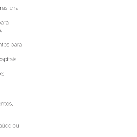
asileira
para
,
ntos para
apitais
OS
entos,
saúde ou