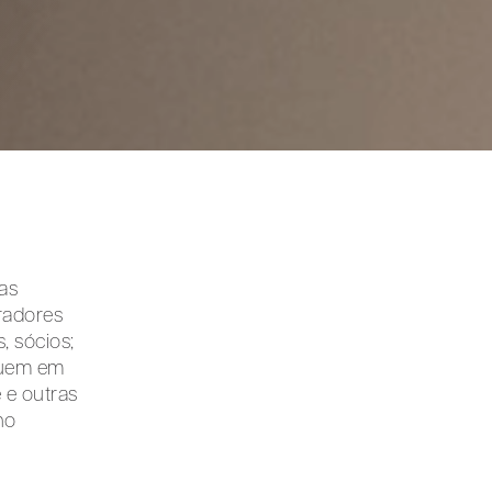
oas
oradores
, sócios;
atuem em
 e outras
no