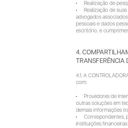
Realização de pesqu
Realização de suas 
advogados associados, 
pessoais e dados pesso
escritório, e cumprim
4. COMPARTILHA
TRANSFERÊNCIA 
4.1. A CONTROLADORA 
com:
Provedores de inte
outras soluções em tec
demais informações t
Correspondentes, pe
instituições financeira