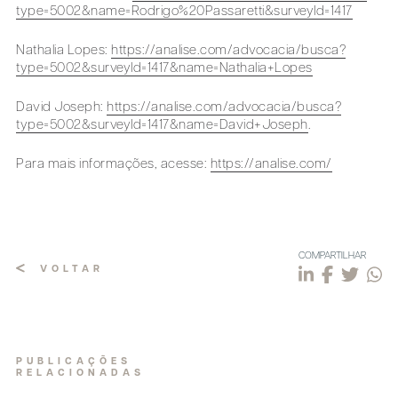
type=5002&name=Rodrigo%20Passaretti&surveyId=1417
Nathalia Lopes:
https://analise.com/advocacia/busca?
type=5002&surveyId=1417&name=Nathalia+Lopes
David Joseph:
https://analise.com/advocacia/busca?
type=5002&surveyId=1417&name=David+Joseph
.
Para mais informações, acesse:
https://analise.com/
COMPARTILHAR
VOLTAR
PUBLICAÇÕES
RELACIONADAS