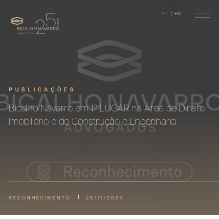
PT
EN
PUBLICAÇÕES
Bicalho Navarro em 1º LUGAR na Área de Direito
Imobiliário e de Construção e Engenharia
RECONHECIMENTO
29/11/2024