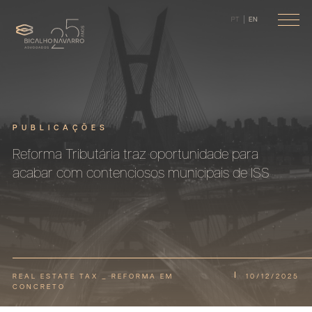
PT
EN
PUBLICAÇÕES
Reforma Tributária traz oportunidade para
acabar com contenciosos municipais de ISS
REAL ESTATE TAX _ REFORMA EM
10/12/2025
CONCRETO