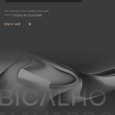
Ao informar meus dados, concordo
com a
Política de Privacidade
.
ENVIAR