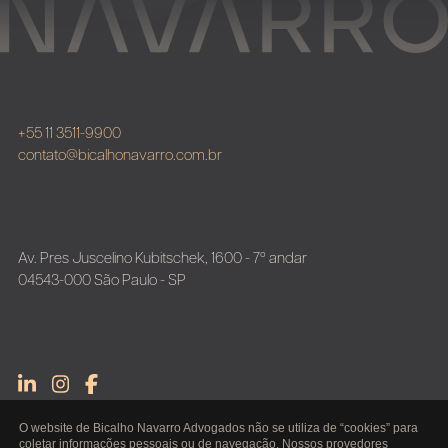
+55 11 3511-9900
contato@bicalhonavarro.com.br
Av. Pres Juscelino Kubitschek, 1600 - 7º andar
04543-000 São Paulo - SP
O website de Bicalho Navarro Advogados não se utiliza de “cookies” para
coletar informações pessoais ou de navegação. Nossos provedores