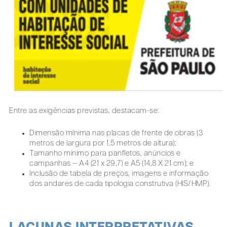
Entre as exigências previstas, destacam-se:
Dimensão mínima nas placas de frente de obras (3
metros de largura por 1,5 metros de altura);
Tamanho mínimo para panfletos, anúncios e
campanhas – A4 (21 x 29,7) e A5 (14,8 X 21 cm); e
Inclusão de tabela de preços, imagens e informação
dos andares de cada tipologia construtiva (HIS/HMP).