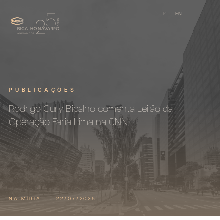
PT
EN
PUBLICAÇÕES
Rodrigo Cury Bicalho comenta Leilão da
Operação Faria Lima na CNN
NA MÍDIA
22/07/2025