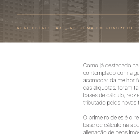
REAL ESTATE TAX _ REFORMA EM CONCRETO
Como já destacado nas 
contemplado com algun
acomodar da melhor fo
das alíquotas, foram t
bases de cálculo, repr
tributado pelos novos t
O primeiro deles é o r
base de cálculo na ap
alienação de bens imóv