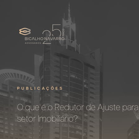
PUBLICAÇÕES
O que é o Redutor de Ajuste para
setor Imobiliário?