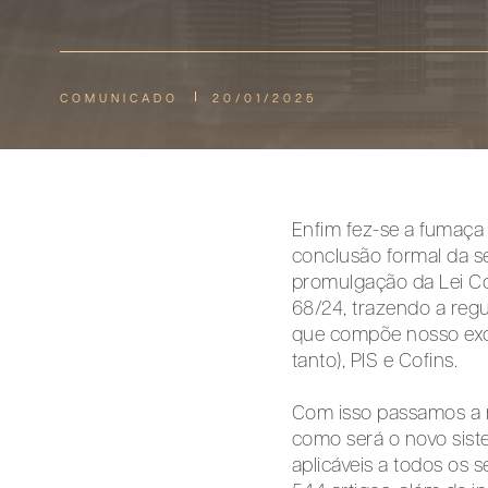
COMUNICADO
20/01/2025
Enfim fez-se a fumaça
conclusão formal da 
promulgação da Lei Co
68/24, trazendo a reg
que compõe nosso exóti
tanto), PIS e Cofins.
Com isso passamos a r
como será o novo sist
aplicáveis a todos os 