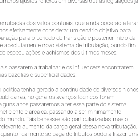
números ajustes reflexos em diversas outras legislações j
errubadas dos vetos pontuais, que ainda poderão altera
mos efetivamente considerar um cenário objetivo para
paração para o período de transição e posterior início da
se absolutamente novo sistema de tributação, pondo fim
 de especulações e achismos dos últimos meses.
nais passarem a trabalhar e os influencers encontrarem
as bazófias e superficialidades.
 política tenha gerado a continuidade de diversos nicho
ublicanas, no geral os avanços técnicos foram
a alguns anos passaremos a ter essa parte do sistema
ineficiente e arcaica, passando a ser minimamente
to do mundo. Tais benesses são particularizadas, mas o
relevante aumento da carga geral dessa nova tributação.
o quanto realmente se paga de tributos poderá trazer um