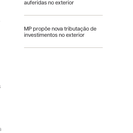
á
auferidas no exterior
r
MP propõe nova tributação de
investimentos no exterior
s
a