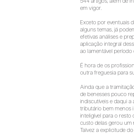
544 artigos, além de i
em vigor.
Exceto por eventuais d
alguns temas, já pode
efetivas análises e pre
aplicação integral des
ao lamentável período
É hora de os profissio
outra freguesia para su
Ainda que a tramitação
de benesses pouco rep
indiscutíveis e daqui 
tributário bem menos 
inteligível para o res
custo delas gerou um 
Talvez a explicitude d