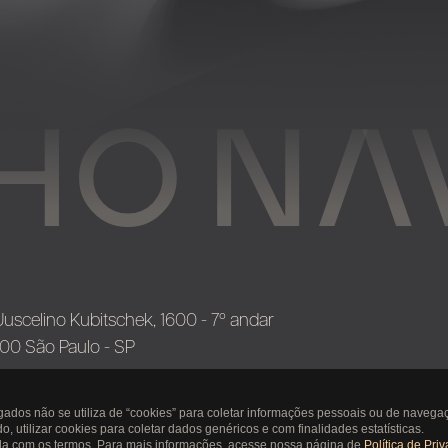
Juscelino Kubitschek, 1600 - 7º andar
0 São Paulo - SP
ados não se utiliza de “cookies” para coletar informações pessoais ou de navega
 utilizar cookies para coletar dados genéricos e com finalidades estatísticas.
rda com os termos. Para mais informações, acesse nossa página de
Política de Pri