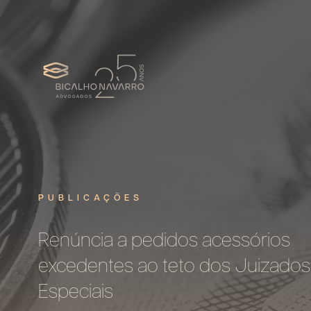
PUBLICAÇÕES
Renúncia a pedidos acessórios
excedentes ao teto dos Juizados
Especiais