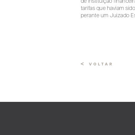
de instituição finance
tarifas que haviam si
perante um Juizado Es
VOLTAR