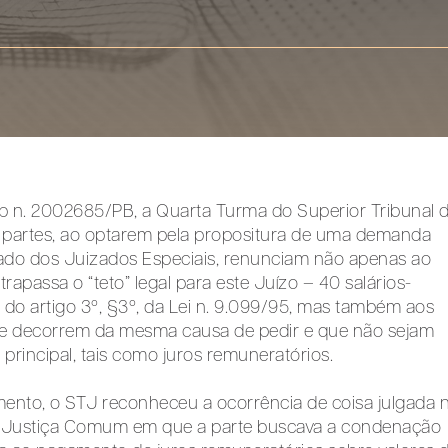
 n. 2002685/PB, a Quarta Turma do Superior Tribunal 
s partes, ao optarem pela propositura de uma demanda
icado dos Juizados Especiais, renunciam não apenas ao
ltrapassa o “teto” legal para este Juízo – 40 salários-
do artigo 3º, §3º, da Lei n. 9.099/95, mas também aos
ue decorrem da mesma causa de pedir e que não sejam
principal, tais como juros remuneratórios.
imento, o STJ reconheceu a ocorrência de coisa julgada 
Justiça Comum em que a parte buscava a condenação