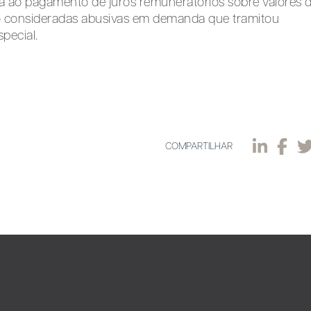
ira ao pagamento de juros remuneratórios sobre valores 
do consideradas abusivas em demanda que tramitou
pecial.
COMPARTILHAR