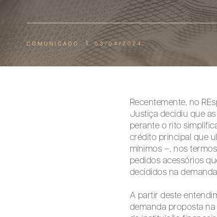
COMUNICADO
03/04/2024
Recentemente, no REsp
Justiça decidiu que a
perante o rito simplif
crédito principal que u
mínimos –, nos termos 
pedidos acessórios q
decididos na demanda 
A partir deste entend
demanda proposta na 