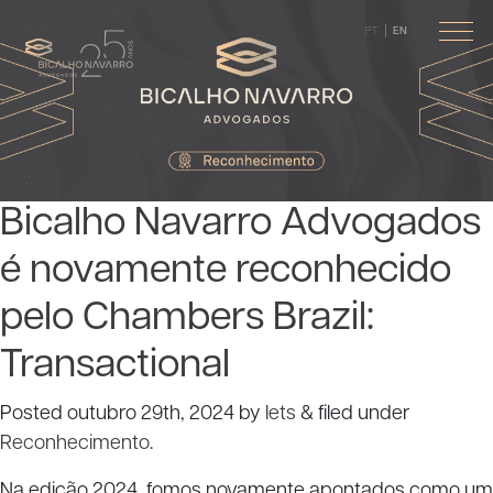
PT
EN
Bicalho Navarro Advogados
é novamente reconhecido
pelo Chambers Brazil:
Transactional
Posted
outubro 29th, 2024
by
lets
&
filed under
Reconhecimento
.
Na edição 2024, fomos novamente apontados como um